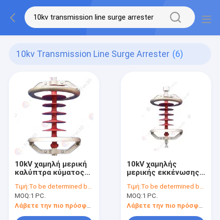
10kv Transmission Line Surge Arrester
(6)
10kV χαμηλή μερική
10kV χαμηλής
καλύπτρα κύματος
μερικής εκκένωσης
αστραπής
οξείδιο μετάλλου
Τιμή:
To be determined by type and quantity.
Τιμή:
To be determined by type and quantity.
απαλλαγής για τη
Συγκρατητής
MOQ:
1 PC.
MOQ:
1 PC.
γραμμή μετάδοσης
κεραυνών για γραμμή
μετάδοσης
Λάβετε την πιο πρόσφατη τιμή
Λάβετε την πιο πρόσφατη τιμή