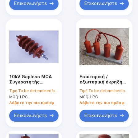
Επικοινωνήστε
Επικοινωνήστε
10kV Gapless MOA
Εσωτερική /
Συγκρατητής
εξωτερική έκρηξη
κεραυνοβολίας για
κεραυνού Arrester
Τιμή:
To be determined by type and quantity.
Τιμή:
To be determined by type and quantity.
σταθμό ηλεκτρικής
Gapless MOA για το
MOQ:
1 PC.
MOQ:
1 PC.
ενέργειας-YH5WZ-
σταθμό παραγωγής
12/32.4
ηλεκτρικής
Λάβετε την πιο πρόσφατη τιμή
Λάβετε την πιο πρόσφατη τιμή
ενέργειας YH5WZ-
17/45
Επικοινωνήστε
Επικοινωνήστε