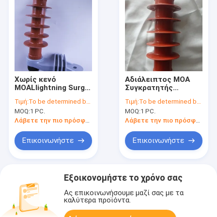
Χωρίς κενό
Αδιάλειπτος MOA
MOALlightning Surge
Συγκρατητής
Arrester για το
κεραυνοβολίας για
Τιμή:
To be determined by type and quantity.
Τιμή:
To be determined by type and quantity.
εργοστάσιο
σταθμό ηλεκτρικής
MOQ:
1 PC.
MOQ:
1 PC.
ενέργειας YH5WZ-
ενέργειας YH5WZ-
15/40.5
17/45
Λάβετε την πιο πρόσφατη τιμή
Λάβετε την πιο πρόσφατη τιμή
Επικοινωνήστε
Επικοινωνήστε
Εξοικονομήστε το χρόνο σας
Ας επικοινωνήσουμε μαζί σας με τα
καλύτερα προϊόντα.