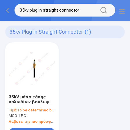
35kv Plug In Straight Connector
(1)
35kV μέσο τάσης
καλωδίων βούλωμα
κώνων λήξης
Τιμή:
To be determined by type and quantity.
εσωτερικό στον
MOQ:
1 PC.
ευθύ συνδετήρα
Λάβετε την πιο πρόσφατη τιμή