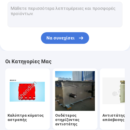
Αρμονική αντίσταση φίλτρου
Αντίσταση μαλακής εκκίνησης
Αντιστάτης υψηλής τάσης
Να συνεχίσει
Δροσισμένος νερό αντιστάτης
Overvoltage αντίστασης ικανότητας προστασία
Οι Κατηγορίες Μας
Καλύπτρα κύματος MOV
Βαθμολογημένος ικανότητα δακτύλιος
Μέση λήξη καλωδίων τάσης
Μέσος μονωτής τάσης
Καλύπτρα κύματος
Ουδέτερος
Αντιστάτης
Μονωμένο τμήμα μηχανισμών διανομής των MV αέριο
αστραπής
στηρίζοντας
απόσβεσης
αντιστάτης