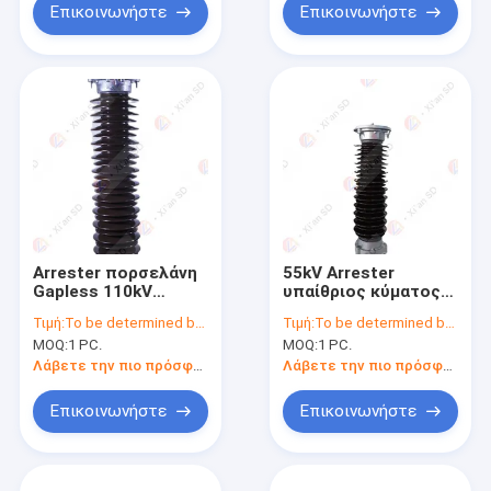
Επικοινωνήστε
Επικοινωνήστε
Arrester πορσελάνη
55kV Arrester
Gapless 110kV
υπαίθριος κύματος
κύματος αστραπής
αστραπής Gapless
Τιμή:
To be determined by type and quantity.
Τιμή:
To be determined by type and quantity.
μεταλλικών
πορσελάνης για το
MOQ:
1 PC.
MOQ:
1 PC.
οξειδίων
σιδηρόδρομο
Λάβετε την πιο πρόσφατη τιμή
Λάβετε την πιο πρόσφατη τιμή
Επικοινωνήστε
Επικοινωνήστε