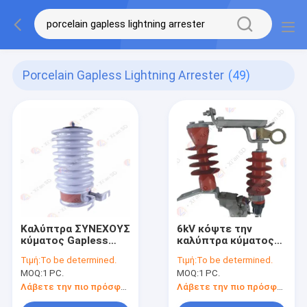
Porcelain Gapless Lightning Arrester
(49)
Καλύπτρα ΣΥΝΕΧΟΥΣ
6kV κόψτε την
κύματος Gapless
καλύπτρα κύματος
πορσελάνης
Gapless πολυμερών
Τιμή:
To be determined.
Τιμή:
To be determined.
σωμάτων/
MOQ:
1 PC.
MOQ:
1 PC.
πορσελάνης
Λάβετε την πιο πρόσφατη τιμή
Λάβετε την πιο πρόσφατη τιμή