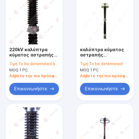
220kV καλύπτρα
καλύπτρα κύματος
κύματος αστραπής
αστραπής
πολυμερούς Gapless
πορσελάνης 550kV
Τιμή:
To be determined by type and quantity.
Τιμή:
To be determined.
για το ουδέτερο
Gapless για τον
MOQ:
1 PC.
MOQ:
1 PC.
σημείο
υποσταθμό
μετασχηματιστών
Λάβετε την πιο πρόσφατη τιμή
Λάβετε την πιο πρόσφατη τιμή
Επικοινωνήστε
Επικοινωνήστε
Σπίτι
Προϊόντα
Περίπου εμείς