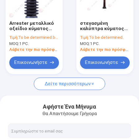
Γύρος εργοστασίων
Ποιοτικός έλεγχος
Arrester μεταλλικό
στεγασμένη
οξείδιο κύματος
καλύπτρα κύματος
Μας ελάτε σε επαφή με
πορσελάνης
αστραπής 550kV
Τιμή:
To be determined by type and quantity.
Τιμή:
To be determined.
αστραπής 27.5kV
Gapless πολυμερές
MOQ:
1 PC.
MOQ:
1 PC.
Gapless
σώμα για τον
Ειδήσεις
υποσταθμό
Λάβετε την πιο πρόσφατη τιμή
Λάβετε την πιο πρόσφατη τιμή
Περιπτώσεις
Επικοινωνήστε
Επικοινωνήστε
Δείτε περισσότερων
Καλύπτρα κύματος αστραπής
Ουδέτερος στηρίζοντας αντιστάτης
Αφήστε Ένα Μήνυμα
Θα Απαντήσουμε Γρήγορα
Αντιστάτης απόσβεσης
Καλύπτρα ΣΥΝΕΧΟΥΣ κύματος