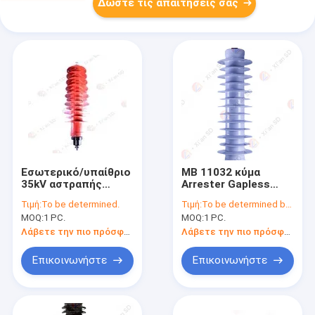
Δώστε τις απαιτήσεις σας
Εσωτερικό/υπαίθριο
ΜΒ 11032 κύμα
35kV αστραπής
Arrester Gapless
πολυμερές σώμα
πολυμερούς
Τιμή:
To be determined.
Τιμή:
To be determined by type and quantity.
Gapless κατηγορίας
αστραπής για τον
MOQ:
1 PC.
MOQ:
1 PC.
σταθμών κύματος
ηλεκτρικό
Arrester
σιδηρόδρομο
Λάβετε την πιο πρόσφατη τιμή
Λάβετε την πιο πρόσφατη τιμή
Επικοινωνήστε
Επικοινωνήστε