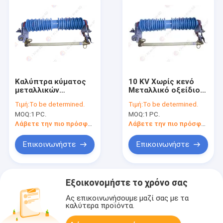
Καλύπτρα κύματος
10 KV Χωρίς κενό
μεταλλικών
Μεταλλικό οξείδιο
οξειδίων Gapless, 10
Συγκρατητής
Τιμή:
To be determined.
Τιμή:
To be determined.
KV καλύπτρα
υπερβολικής τάσης
MOQ:
1 PC.
MOQ:
1 PC.
αστραπής
Συγκρατητής
κεραυνών
Λάβετε την πιο πρόσφατη τιμή
Λάβετε την πιο πρόσφατη τιμή
Επικοινωνήστε
Επικοινωνήστε
Εξοικονομήστε το χρόνο σας
Ας επικοινωνήσουμε μαζί σας με τα
καλύτερα προϊόντα.