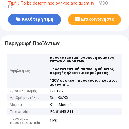
Τιμή：To be determined by type and quantity.
MOQ：1
PC.
Καλύτερη τιμή
Επικοινωνήστε
Περιγραφή Προϊόντων
προστατευτική συσκευή κύματος
τύπων διακοπτών
,
Προστατευτική συσκευή κύματος
Υψηλό φως
παροχής ηλεκτρικού ρεύματος
,
420V συσκευή προστασίας κύματος
αστραπής
Όροι πληρωμής
T/T L/C.
Αριθμό μοντέλου
Sdz-XX/XX
Μάρκα
Xi'an Shendian
Πιστοποίηση
IEC 61643-311
Ποσότητα
1 PC.
παραγγελίας min