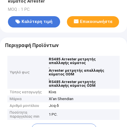
κύματος Arrester
MOQ：1 PC.
Καλύτερη τιμή
Επικοινωνήστε
Περιγραφή Προϊόντων
RS485 Arrester μετρητής
απαλλαγής κύματος
,
Arrester μετρητής απαλλαγής
Υψηλό φως
κύματος ODM
,
RS485 Arrester μετρητής
απαλλαγής κύματος ODM
Τόπος καταγωγής
Κίνα
Μάρκα
Xi'an Shendian
Αριθμό μοντέλου
Jcq-δ
Ποσότητα
1 PC.
παραγγελίας min