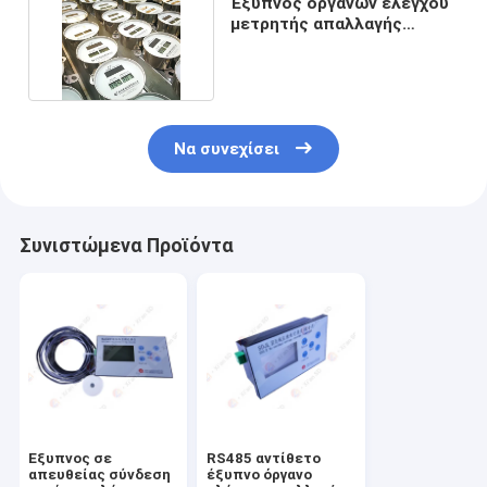
Έξυπνος οργάνων ελέγχου
μετρητής απαλλαγής
κύματος Arrester
Να συνεχίσει
Συνιστώμενα Προϊόντα
Έξυπνος σε
RS485 αντίθετο
απευθείας σύνδεση
έξυπνο όργανο