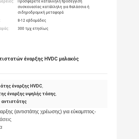
μέρειες:
Προσφέρετε κατάλληλη προσέγγιση
συσκευασίας κατάλληλη για θαλάσσια ή
σιδηροδρομική μεταφορά
:
8-12 εβδομάδες
οράς:
300 τμχ ετησίως
τιστατών έναρξης HVDC μαλακός
άτης έναρξης HVDC
,
ης έναρξης υψηλής τάσης
,
 αντιστάτης
ναρξης (αντιστάτης χρέωσης) για εύκαμπτος-
άσεις
α