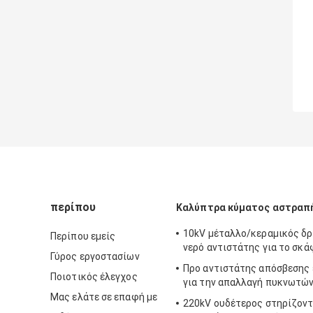
περίπου
Καλύπτρα κύματος αστραπ
10kV μέταλλο/κεραμικός δ
Περίπου εμείς
νερό αντιστάτης για το σκ
Γύρος εργοστασίων
Προ αντιστάτης απόσβεσης
Ποιοτικός έλεγχος
για την απαλλαγή πυκνωτώ
Μας ελάτε σε επαφή με
220kV ουδέτερος στηρίζον