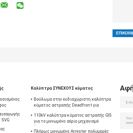
Αφή
ής
Καλύπτρα ΣΥΝΕΧΟΥΣ κύματος
ροσισμένος
Βούλωμα στην ευδιαχώριστη καλύπτρα
άφος
κύματος αστραπής Deadfront για
μονωμένο αέριο RMU
 εισαγωγής
110kV καλύπτρα κύματος αστραπής GIS
ν SVG
για το μονωμένο αέριο μηχανισμό
διανομής SF6
τας
Πλήρως μονωμένο Arrester πολυμερές