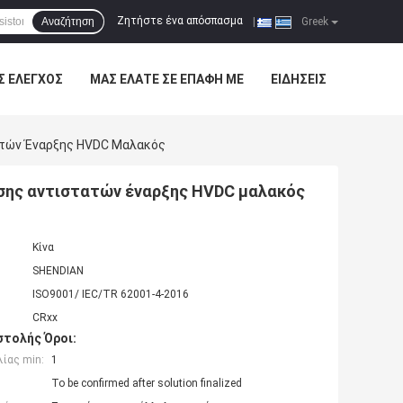
Ζητήστε ένα απόσπασμα
Αναζήτηση
|
Greek
Σ ΈΛΕΓΧΟΣ
ΜΑΣ ΕΛΆΤΕ ΣΕ ΕΠΑΦΉ ΜΕ
ΕΙΔΉΣΕΙΣ
ατών Έναρξης HVDC Μαλακός
σης αντιστατών έναρξης HVDC μαλακός
Κίνα
SHENDIAN
ISO9001/ IEC/TR 62001-4-2016
CRxx
τολής Όροι:
ίας min:
1
To be confirmed after solution finalized