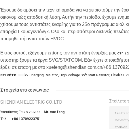
Έχουμε δοκιμάσει την τεχνική ομάδα για να χειριστούμε την έρε
οικονομικώς αποδοτική λύση. Αυτήν την περίοδο, έχουμε ενημε
χτίσουμε τους αντιστάτες έναρξης για το 2$ο πρόγραμμα αιολι
επαρχία Γκουαγκντόνγκ. Όλο και περισσότεροι διεθνείς πελάτες
προμηθευτή αντιστατών HVDC.
Εκτός αυτού, εξάγουμε επίσης τον αντιστάτη έναρξής μας
στη Σαο
υποστηρίξουμε τα έργα SVG/STATCOM. Εάν έχετε οποιαδήποτε
έρθει σε επαφή με στο xuefeng@shendian.com.cn/+86 137092
,
,
ετικέτα:
800kV Charging Resistor
High Voltage Soft Start Resistor
Flexible HV
Στοιχεία επικοινωνίας
Στείλετε 
SHENDIAN ELECTRIC CO. LTD
Υπεύθυνος Επικοινωνίας:
Mr. xue feng
Τηλ.::
+86 13709223751