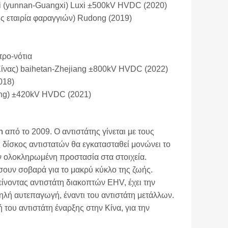
i (yunnan-Guangxi) Luxi ±500kV HVDC (2020)
ς εταιρία φαραγγιών) Rudong (2019)
ρο-νότια
Κίνας) baihetan-Zhejiang ±800kV HVDC (2022)
018)
ong) ±420kV HVDC (2021)
an
από το 2009. Ο αντιστάτης γίνεται με τους
 δίσκος αντιστατών θα εγκατασταθεί μονώνει το
 ολοκληρωμένη προστασία στα στοιχεία.
ουν σοβαρά για το μακρύ κύκλο της ζωής.
ίνοντας αντιστάτη διακοπτών EHV, έχει την
μηλή αυτεπαγωγή, έναντι του αντιστάτη μετάλλων.
του αντιστάτη έναρξης στην Κίνα, για την