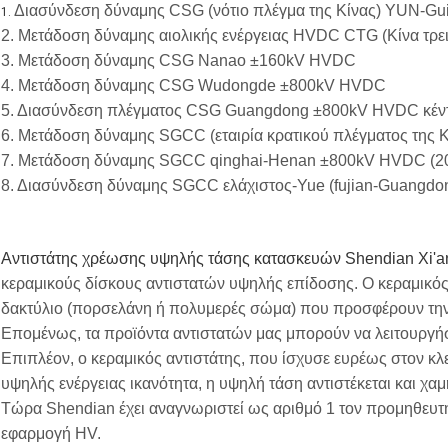
Διασύνδεση δύναμης CSG (νότιο πλέγμα της Κίνας) YUN-Gu
1.
2. Μετάδοση δύναμης αιολικής ενέργειας HVDC CTG (Κίνα τρει
3. Μετάδοση δύναμης CSG Nanao ±160kV HVDC
4. Μετάδοση δύναμης CSG Wudongde ±800kV HVDC
5. Διασύνδεση πλέγματος CSG Guangdong ±800kV HVDC κέντ
6. Μετάδοση δύναμης SGCC (εταιρία κρατικού πλέγματος της 
7. Μετάδοση δύναμης SGCC qinghai-Henan ±800kV HVDC (2
8. Διασύνδεση δύναμης SGCC ελάχιστος-Yue (fujian-Guangd
Αντιστάτης χρέωσης υψηλής τάσης κατασκευών Shendian Xi'
κεραμικούς δίσκους αντιστατών υψηλής επίδοσης. Ο κεραμικός
δακτύλιο (πορσελάνη ή πολυμερές σώμα) που προσφέρουν την
Επομένως, τα προϊόντα αντιστατών μας μπορούν να λειτουργήσ
Επιπλέον, ο κεραμικός αντιστάτης, που ίσχυσε ευρέως στον κλε
υψηλής ενέργειας ικανότητα, η υψηλή τάση αντιστέκεται και χα
Τώρα Shendian έχει αναγνωριστεί ως αριθμό 1 τον προμηθευτή 
εφαρμογή HV.