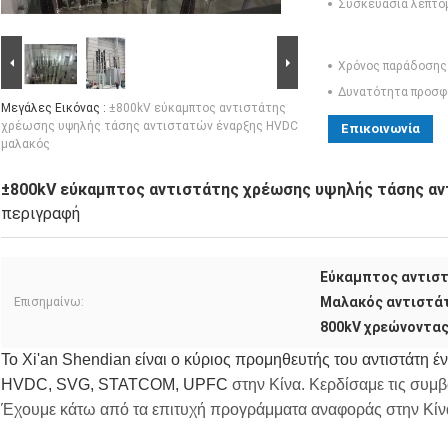
Συσκευασία λεπτο
Χρόνος παράδοσης
Δυνατότητα προσφ
Μεγάλες Εικόνας :
±800kV εύκαμπτος αντιστάτης
χρέωσης υψηλής τάσης αντιστατών έναρξης HVDC
Επικοινωνία
μαλακός
±800kV εύκαμπτος αντιστάτης χρέωσης υψηλής τάσης αν
περιγραφή
Εύκαμπτος αντιστ
Μαλακός αντιστάτ
Επισημαίνω:
800kV χρεώνοντας
Το Xi'an Shendian είναι ο κύριος προμηθευτής του αντιστάτη έ
HVDC, SVG, STATCOM, UPFC
στην Κίνα. Κερδίσαμε τις συμβ
Έχουμε κάτω από τα επιτυχή προγράμματα αναφοράς στην Κίν