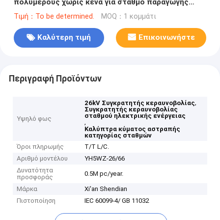
πολυμερούς χωρίς κενά για σταθμό παραγωγής
ηλεκτρικής ενέργειας
Τιμή：To be determined.
MOQ：1 κομμάτι
Καλύτερη τιμή
Επικοινωνήστε
Περιγραφή Προϊόντων
,
26kV Συγκρατητής κεραυνοβολίας
Συγκρατητής κεραυνοβολίας
σταθμού ηλεκτρικής ενέργειας
Υψηλό φως
,
Καλύπτρα κύματος αστραπής
κατηγορίας σταθμών
Όροι πληρωμής
T/T L/C.
Αριθμό μοντέλου
ΥH5WZ-26/66
Δυνατότητα
0.5M pc/year.
προσφοράς
Μάρκα
Xi'an Shendian
Πιστοποίηση
IEC 60099-4/ GB 11032