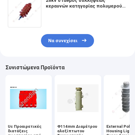
26kV σταθμός συλλήψεως
κεραυνών κατηγορίας πολυμερούς
χωρίς κενά για σταθμό παραγωγής
ηλεκτρικής ενέργειας
Να συνεχίσει
Συνιστώμενα Προϊόντα
Uc Προαιρετικές
Φ114mm Διαμέτρου
External Poly
διατάξεις
αλεξίπτωτου
Housing Light