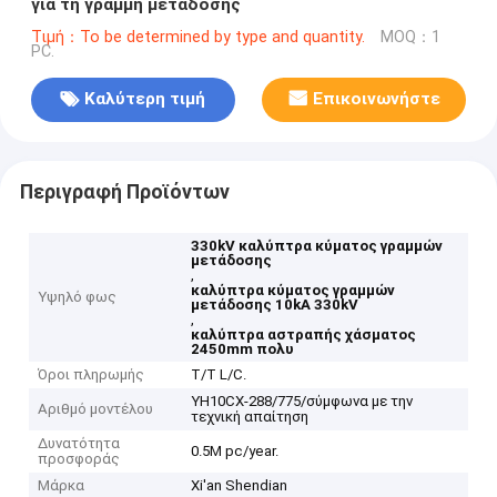
για τη γραμμή μετάδοσης
Τιμή：To be determined by type and quantity.
MOQ：1
PC.
Καλύτερη τιμή
Επικοινωνήστε
Περιγραφή Προϊόντων
330kV καλύπτρα κύματος γραμμών
μετάδοσης
,
καλύπτρα κύματος γραμμών
Υψηλό φως
μετάδοσης 10kA 330kV
,
καλύπτρα αστραπής χάσματος
2450mm πολυ
Όροι πληρωμής
T/T L/C.
YH10CX-288/775/σύμφωνα με την
Αριθμό μοντέλου
τεχνική απαίτηση
Δυνατότητα
0.5M pc/year.
προσφοράς
Μάρκα
Xi'an Shendian