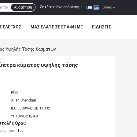
Ζητήστε ένα απόσπασμα
Αναζήτηση
|
Greek
Σ ΈΛΕΓΧΟΣ
ΜΑΣ ΕΛΆΤΕ ΣΕ ΕΠΑΦΉ ΜΕ
ΕΙΔΉΣΕΙΣ
τος Υψηλής Τάσης Χασμάτων
λύπτρα κύματος υψηλής τάσης
Κίνα
Xi'an Shendian
IEC 60099-4/ GB 11032
YH10WL-2.0/4.8
τολής Όροι:
ίας min:
1pc