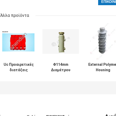
Άλλα προϊόντα
Uc Προαιρετικές
Φ114mm
External Polyme
διατάξεις
Διαμέτρου
Housing
προστασίας από
αλεξίπτωτου
Lightning Surg
ηλεκτρικές
Συγκρατητής
Arrester 10kA f
υπερβολές 440V /
κεραυνοβολίας
Power Protecti
320V / 275V LY2
για εφαρμογές
τάσης 6-35 3-110
και 35-220