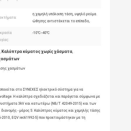
η χαμηλή υπόλοιπη τάση, υψηλό ρεύμα
εκτήματα:
ώθησης αντιστέκεται το επίπεδο,
κρασία
-10℃--40℃
ργίας:
Καλύπτρα κύματος χωρίς χάσματα
,
,
 χασμάτων
τάσης χασμάτων
ποιείται στο ΣΥΝΕΧΕΣ ηλεκτρικό σύστημα για να
voltage. Η καλύπτρα σχεδιάζεται και παράγεται σύμφωνα με
συστήματα 3kV και κατωτέρω (NB/T 42049-2015) και των
ιανομής - μέρος 5: Καλύπτρες κύματος και χαμηλής τάσης
-2010, EQV iec61992-5) που προετοιμάστηκαν με τη