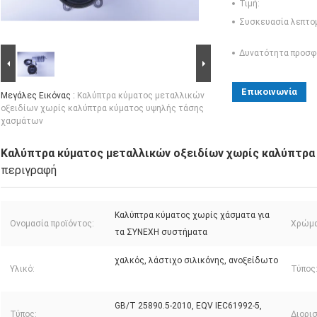
Τιμή:
Συσκευασία λεπτο
Δυνατότητα προσφ
Επικοινωνία
Μεγάλες Εικόνας :
Καλύπτρα κύματος μεταλλικών
οξειδίων χωρίς καλύπτρα κύματος υψηλής τάσης
χασμάτων
Καλύπτρα κύματος μεταλλικών οξειδίων χωρίς καλύπτρα
περιγραφή
Καλύπτρα κύματος χωρίς χάσματα για
Ονομασία προϊόντος:
Χρώμα
τα ΣΥΝΕΧΗ συστήματα
χαλκός, λάστιχο σιλικόνης, ανοξείδωτο
Υλικό:
Τύπος
GB/T 25890.5-2010, EQV IEC61992-5,
Τύπος:
Διορι