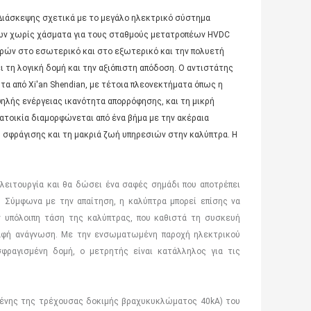
 Διάσκεψης σχετικά με το μεγάλο ηλεκτρικό σύστημα
ων χωρίς χάσματα για τους σταθμούς μετατροπέων HVDC
ρών στο εσωτερικό και στο εξωτερικό και την πολυετή
ει τη λογική δομή και την αξιόπιστη απόδοση. Ο αντιστάτης
α από Xi'an Shendian, με τέτοια πλεονεκτήματα όπως η
ηλής ενέργειας ικανότητα απορρόφησης, και τη μικρή
τοικία διαμορφώνεται από ένα βήμα με την ακέραια
η σφράγισης και τη μακριά ζωή υπηρεσιών στην καλύπτρα. Η
 λειτουργία και θα δώσει ένα σαφές σημάδι που αποτρέπει
 Σύμφωνα με την απαίτηση, η καλύπτρα μπορεί επίσης να
 υπόλοιπη τάση της καλύπτρας, που καθιστά τη συσκευή
σαφή ανάγνωση. Με την ενσωματωμένη παροχή ηλεκτρικού
φραγισμένη δομή, ο μετρητής είναι κατάλληλος για τις
ομένης της τρέχουσας δοκιμής βραχυκυκλώματος 40kA) του