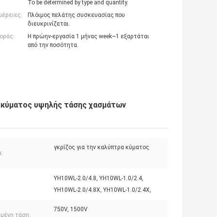
To be determined by type and quantity.
μέρειες:
Πλόιμος πελάτης συσκευασίας που
διευκρινίζεται.
οράς:
Η πρώην-εργασία 1 μήνας week~1 εξαρτάται
από την ποσότητα.
 κύματος υψηλής τάσης χασμάτων
γκρίζος για την καλύπτρα κύματος
:
YH10WL-2.0/4.8, YH10WL-1.0/2.4,
:
YH10WL-2.0/4.8X, YH10WL-1.0/2.4X,
750V, 1500V
σμένη τάση: