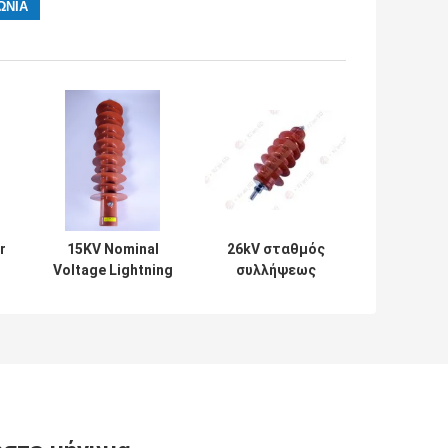
r
15KV Nominal
26kV σταθμός
Voltage Lightning
συλλήψεως
e
Surge Arrester
κεραυνών
or
Low Residual
κατηγορίας
on
Voltage 5kA
πολυμερούς
Normal Discharge
χωρίς κενά για
Current
σταθμό
παραγωγής
ηλεκτρικής
ενέργειας