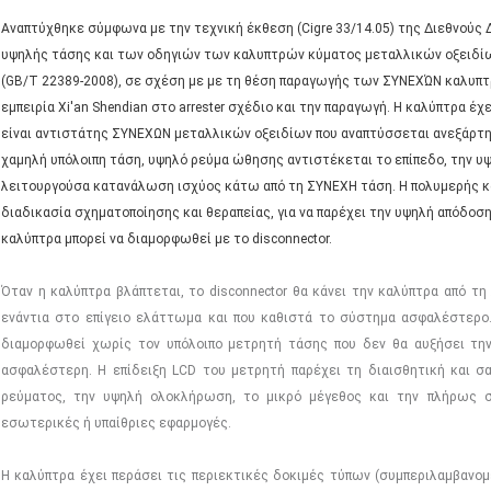
Αναπτύχθηκε σύμφωνα με την τεχνική έκθεση (Cigre 33/14.05) της Διεθνούς
υψηλής τάσης και των οδηγιών των καλυπτρών κύματος μεταλλικών οξειδί
(GB/T 22389-2008), σε σχέση με με τη θέση παραγωγής των ΣΥΝΕΧΏΝ καλυπτ
εμπειρία Xi'an Shendian στο arrester σχέδιο και την παραγωγή. Η καλύπτρα έχ
είναι αντιστάτης ΣΥΝΕΧΩΝ μεταλλικών οξειδίων που αναπτύσσεται ανεξάρτητ
χαμηλή υπόλοιπη τάση, υψηλό ρεύμα ώθησης αντιστέκεται το επίπεδο, την υψ
λειτουργούσα κατανάλωση ισχύος κάτω από τη ΣΥΝΕΧΗ τάση. Η πολυμερής κα
διαδικασία σχηματοποίησης και θεραπείας, για να παρέχει την υψηλή απόδοσ
καλύπτρα μπορεί να διαμορφωθεί με το disconnector.
Όταν η καλύπτρα βλάπτεται, το disconnector θα κάνει την καλύπτρα από τη
ενάντια στο επίγειο ελάττωμα και που καθιστά το σύστημα ασφαλέστερο.
διαμορφωθεί χωρίς τον υπόλοιπο μετρητή τάσης που δεν θα αυξήσει την
ασφαλέστερη. Η επίδειξη LCD του μετρητή παρέχει τη διαισθητική και 
ρεύματος, την υψηλή ολοκλήρωση, το μικρό μέγεθος και την πλήρως σ
εσωτερικές ή υπαίθριες εφαρμογές.
Η καλύπτρα έχει περάσει τις περιεκτικές δοκιμές τύπων (συμπεριλαμβαν