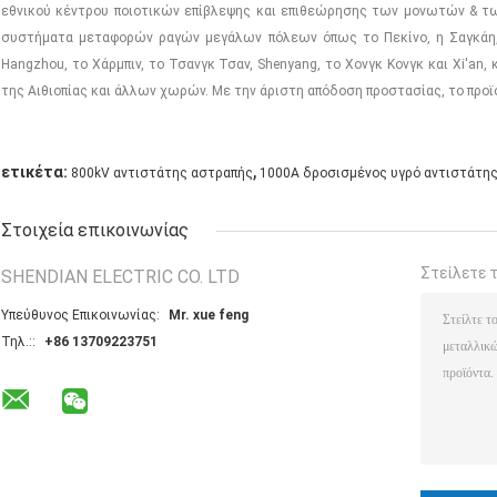
εθνικού κέντρου ποιοτικών επίβλεψης και επιθεώρησης των μονωτών & τω
συστήματα μεταφορών ραγών μεγάλων πόλεων όπως το Πεκίνο, η Σαγκάη, G
Hangzhou, το Χάρμπιν, το Τσανγκ Τσαν, Shenyang, το Χονγκ Κονγκ και Xi'an
της Αιθιοπίας και άλλων χωρών. Με την άριστη απόδοση προστασίας, το προϊό
,
ετικέτα:
800kV αντιστάτης αστραπής
1000A δροσισμένος υγρό αντιστάτη
Στοιχεία επικοινωνίας
Στείλετε 
SHENDIAN ELECTRIC CO. LTD
Υπεύθυνος Επικοινωνίας:
Mr. xue feng
Τηλ.::
+86 13709223751