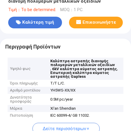
διανομή πολυμερών μεταλλικών οξειδίων
Τιμή：To be determined.
MOQ：1 PC.
Καλύτερη τιμή
Επικοινωνήστε
Περιγραφή Προϊόντων
Καλύπτρα αστραπής διανομής
πολυμερών μεταλλικών οξειδίων
Υψηλό φως
,
,
6kV καλύπτρα κύματος αστραπής
Εσωτερική καλύπτρα κύματος
αστραπής Gapless
Όροι πληρωμής
T/T L/C.
Αριθμό μοντέλου
YH5WS-XX/XX
Δυνατότητα
0.5M pc/year
προσφοράς
Μάρκα
Xi'an Shendian
Πιστοποίηση
IEC 60099-4/ GB 11032.
Δείτε περισσότερων