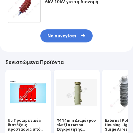
6kV 10kV για τη διανομή
πολυμερών μεταλλικών οξειδίων
Να συνεχίσει
Συνιστώμενα Προϊόντα
Uc Προαιρετικές
Φ114mm Διαμέτρου
External Poly
διατάξεις
αλεξίπτωτου
Housing Light
προστασίας από
Συγκρατητής
Surge Arreste