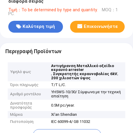
διαφορά σειράς
Τιμή：To be determined by type and quantity.
MOQ：1
PC.
Καλύτερη τιμή
Επικοινωνήστε
Περιγραφή Προϊόντων
Αντιγήρανση Μεταλλικό οξείδιο
κεραυνό arrester
Υψηλό φως
,
,
Συγκρατητής κεραυνοβολίας 6kV
200 χιλιοστών ύψος
Όροι πληρωμής
T/T L/C.
YH5WS-10/30/ Σύμφωνα με την τεχνική
Αριθμό μοντέλου
απαίτηση
Δυνατότητα
0.5M pc/year.
προσφοράς
Μάρκα
Xi'an Shendian
Πιστοποίηση
IEC 60099-4/ GB 11032