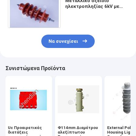
Μεταλλικό οξείδιο
ηλεκτροπληξίας 6kV με
διαφορά σειράς
Να συνεχίσει
Συνιστώμενα Προϊόντα
Uc Προαιρετικές
Φ114mm Διαμέτρου
External Poly
διατάξεις
αλεξίπτωτου
Housing Light