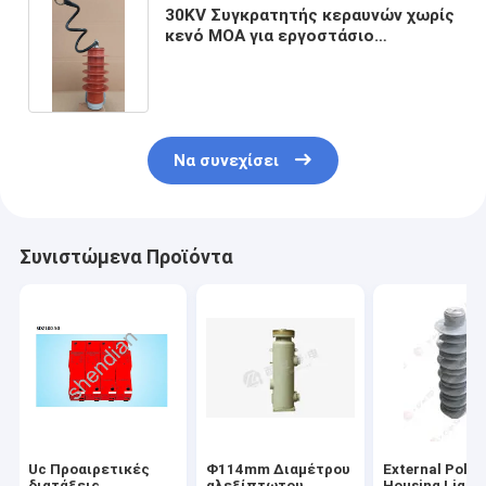
30KV Συγκρατητής κεραυνών χωρίς
κενό MOA για εργοστάσιο
ηλεκτρικής ενέργειας-YH5WZ-
32/85
Να συνεχίσει
Συνιστώμενα Προϊόντα
Uc Προαιρετικές
Φ114mm Διαμέτρου
External Poly
διατάξεις
αλεξίπτωτου
Housing Light