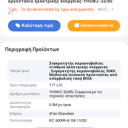
εργοστάσιο ηλεκτρικής ενέργειας-YH5WZ-32/85
Τιμή：To be determined by type and quantity.
MOQ：1
PC.
Καλύτερη τιμή
Επικοινωνήστε
Περιγραφή Προϊόντων
Συγκρατητής κεραυνοβολίας
σταθμού ηλεκτρικής ενέργειας
Υψηλό φως
,
,
Συγκρατητής κεραυνοβολίας 30KV
Μηδενική συσκευή προστασίας από
υπερβολική τάση MOA
Όροι πληρωμής
T/T L/C.
YH5WZ-32/85/ Σύμφωνα με τις
Αριθμό μοντέλου
τεχνικές απαιτήσεις
Δυνατότητα
0.5M pc/year.
προσφοράς
Μάρκα
Xi'an Shendian
Πιστοποίηση
IEC 60099-4/ GB 11032