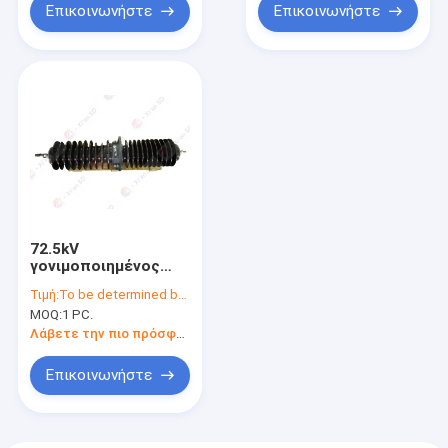
Επικοινωνήστε
Επικοινωνήστε
72.5kV
γονιμοποιημένος
ρητίνη
Τιμή:
To be determined by type and quantity.
βαθμολογημένος
MOQ:
1 PC.
ικανότητα δακτύλιος
Fiberfill
Λάβετε την πιο πρόσφατη τιμή
Επικοινωνήστε