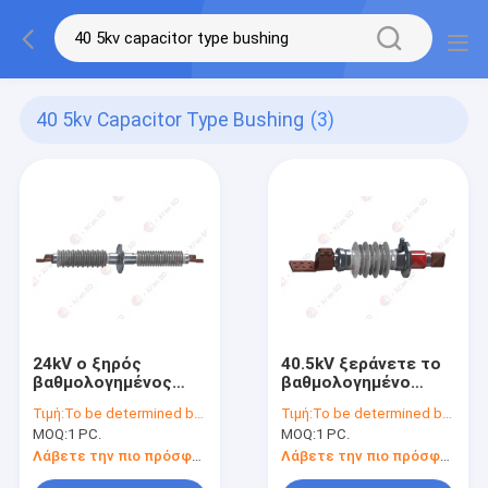
40 5kv Capacitor Type Bushing
(3)
24kV ο ξηρός
40.5kV ξεράνετε το
βαθμολογημένος
βαθμολογημένο
ικανότητα δακτύλιος
ικανότητα δακτύλιο
Τιμή:
To be determined by type and quantity.
Τιμή:
To be determined by type and quantity.
τοίχων αποτρέπει
μόνωσης για το
MOQ:
1 PC.
MOQ:
1 PC.
την απορρόφηση
μετασχηματιστή
υγρασίας ρήξης
Λάβετε την πιο πρόσφατη τιμή
Λάβετε την πιο πρόσφατη τιμή