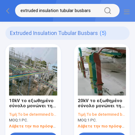
Extruded Insulation Tubular Busbars
(5)
10kV το εξωθημένο
20kV το εξωθημένο
σύνολο μονώνει την
σύνολο μονώνει την
μπάρα
μπάρα
Τιμή:
To be determined by type and quantity.
Τιμή:
To be determined by type and quantity.
τροφοδότησης με
τροφοδότησης με
MOQ:
1 PC.
MOQ:
1 PC.
την ισχυρή μηχανική
τον καλό
δύναμη
διασκεδασμό
Λάβετε την πιο πρόσφατη τιμή
Λάβετε την πιο πρόσφατη τιμή
θερμότητας