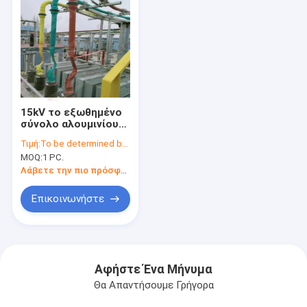
15kV το εξωθημένο
σύνολο αλουμινίου
χαλκού μονώνει την
Τιμή:
To be determined by type and quantity.
μπάρα
MOQ:
1 PC.
τροφοδότησης
Λάβετε την πιο πρόσφατη τιμή
Επικοινωνήστε
Αφήστε Ένα Μήνυμα
Θα Απαντήσουμε Γρήγορα