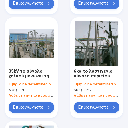
Επικοινωνήστε
Επικοινωνήστε
35kV το σύνολο
6kV το λαστιχένιο
χαλκού μονώνει την
σύνολο πυριτίου
μπάρα
μονώνει την μπάρα
Τιμή:
To be determined by type and quantity.
Τιμή:
To be determined by type and quantity.
τροφοδότησης με
τροφοδότησης με τη
MOQ:
1 PC.
MOQ:
1 PC.
την εξωθημένη
μεγάλη τρέχουσα
μόνωση
απόδοση
Λάβετε την πιο πρόσφατη τιμή
Λάβετε την πιο πρόσφατη τιμή
μεταφορέων
Επικοινωνήστε
Επικοινωνήστε