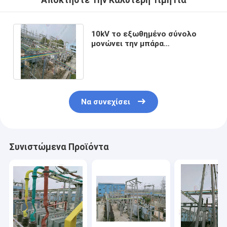
Αποκτήστε Την Καλύτερη Τιμή Για
10kV το εξωθημένο σύνολο
μονώνει την μπάρα
τροφοδότησης με την ισχυρή
μηχανική δύναμη
Να συνεχίσει
Συνιστώμενα Προϊόντα