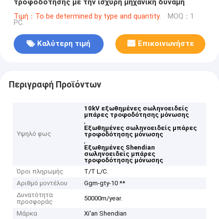
τροφοδότησης με την ισχυρή μηχανική δύναμη
Τιμή：To be determined by type and quantity.
MOQ：1
PC.
Καλύτερη τιμή
Επικοινωνήστε
Περιγραφή Προϊόντων
10kV εξωθημένες σωληνοειδείς
μπάρες τροφοδότησης μόνωσης
,
Εξωθημένες σωληνοειδείς μπάρες
Υψηλό φως
τροφοδότησης μόνωσης
,
Εξωθημένες Shendian
σωληνοειδείς μπάρες
τροφοδότησης μόνωσης
Όροι πληρωμής
T/T L/C.
Αριθμό μοντέλου
Ggm-gty-10 **
Δυνατότητα
50000m/year.
προσφοράς
Μάρκα
Xi'an Shendian