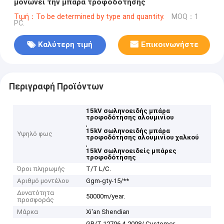
μονώνει την μπάρα τροφοδότησης
Τιμή：To be determined by type and quantity.
MOQ：1
PC.
Καλύτερη τιμή
Επικοινωνήστε
Περιγραφή Προϊόντων
15kV σωληνοειδής μπάρα
τροφοδότησης αλουμινίου
,
15kV σωληνοειδής μπάρα
Υψηλό φως
τροφοδότησης αλουμινίου χαλκού
,
15kV σωληνοειδείς μπάρες
τροφοδότησης
Όροι πληρωμής
T/T L/C.
Αριθμό μοντέλου
Ggm-gty-15/**
Δυνατότητα
50000m/year.
προσφοράς
Μάρκα
Xi'an Shendian
GB/T 12706.4-2008/ Customer